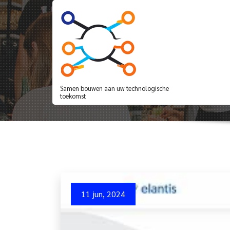
Spring
naar
de
inhoud
Hoe u eenvoudig een 
Samen bouwen aan uw technologische
toekomst
11 jun, 2024