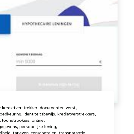
 kredietverstrekker
,
documenten verst
,
oedkeuring
,
identiteitsbewijs
,
kredietverstrekkers
,
,
loonstrookjes
,
online
,
 gegevens
,
persoonlijke lening
,
elheid
,
tarieven
,
terugbetalen
,
transparantie
,