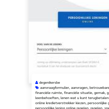
degenikersbe
aanvraagformulier
,
aanvragen
,
betrouwbare
financiële ruimte
,
financiële situatie
,
gemak
,
g
leenbehoeften
,
lenen wat u kunt terugbetalen
online kredietverstrekker kiezen
,
persoonlijke
persoonlijke lening online regelen
,
regelen
,
sn