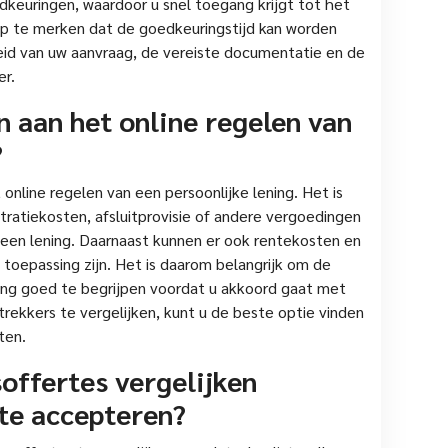
dkeuringen, waardoor u snel toegang krijgt tot het
op te merken dat de goedkeuringstijd kan worden
eid van uw aanvraag, de vereiste documentatie en de
er.
n aan het online regelen van
?
online regelen van een persoonlijke lening. Het is
stratiekosten, afsluitprovisie of andere vergoedingen
n een lening. Daarnaast kunnen er ook rentekosten en
 toepassing zijn. Het is daarom belangrijk om de
ing goed te begrijpen voordat u akkoord gaat met
rekkers te vergelijken, kunt u de beste optie vinden
ten.
offertes vergelijken
 te accepteren?