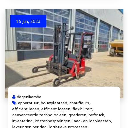
16 jun, 2023
degenikersbe
apparatuur
,
bouwplaatsen
,
chauffeurs
,
efficiënt laden
,
efficiënt lossen
,
flexibiliteit
,
geavanceerde technologieën
,
goederen
,
heftruck
,
investering
,
kostenbesparingen
,
laad- en losplaatsen
,
leveringen per dag
,
logistieke processen
,