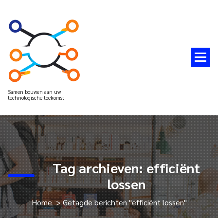
Spring
naar
de
inhoud
Samen bouwen aan uw
technologische toekomst
Tag archieven: efficiënt
lossen
Home
>
Getagde berichten "efficiënt lossen"