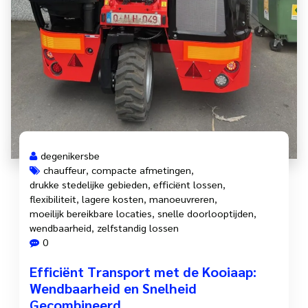
degenikersbe
chauffeur
,
compacte afmetingen
,
drukke stedelijke gebieden
,
efficiënt lossen
,
flexibiliteit
,
lagere kosten
,
manoeuvreren
,
moeilijk bereikbare locaties
,
snelle doorlooptijden
,
wendbaarheid
,
zelfstandig lossen
0
Efficiënt Transport met de Kooiaap:
Wendbaarheid en Snelheid
Gecombineerd