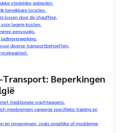
ukke stedelijke gebieden.
jk bereikbare locaties.
ig lossen door de chauffeur.
en voor lagere kosten.
eren eenvoudig.
 ladingverwerking.
 voor diverse transportbehoeften.
vicekwaliteit.
-Transport: Beperkingen
lgië
g met traditionele vrachtwagens.
ich meebrengen vanwege specifieke training en
nen en omgevingen, zoals ongelijke of modderige