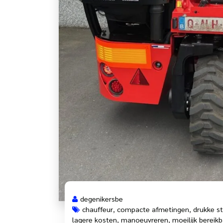
degenikersbe
chauffeur
,
compacte afmetingen
,
drukke st
lagere kosten
,
manoeuvreren
,
moeilijk bereikb