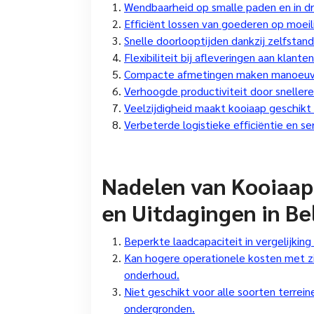
Wendbaarheid op smalle paden en in dr
Efficiënt lossen van goederen op moeili
Snelle doorlooptijden dankzij zelfstand
Flexibiliteit bij afleveringen aan klant
Compacte afmetingen maken manoeuvr
Verhoogde productiviteit door snellere
Veelzijdigheid maakt kooiaap geschikt
Verbeterde logistieke efficiëntie en ser
Nadelen van Kooiaap
en Uitdagingen in Be
Beperkte laadcapaciteit in vergelijkin
Kan hogere operationele kosten met z
onderhoud.
Niet geschikt voor alle soorten terrei
ondergronden.