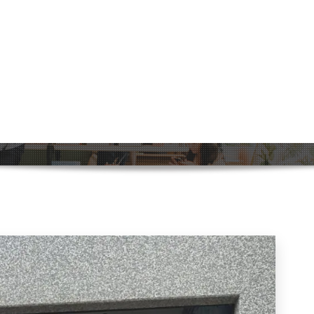
e doorlooptijden
Ho