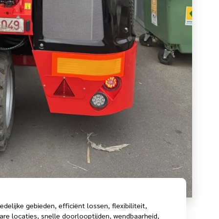
edelijke gebieden
,
efficiënt lossen
,
flexibiliteit
,
are locaties
,
snelle doorlooptijden
,
wendbaarheid
,