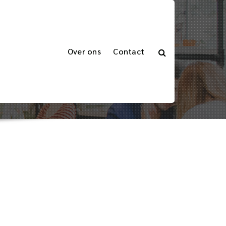
Over ons
Contact
me
>
Getagde berichten "snelle doorlooptijden"