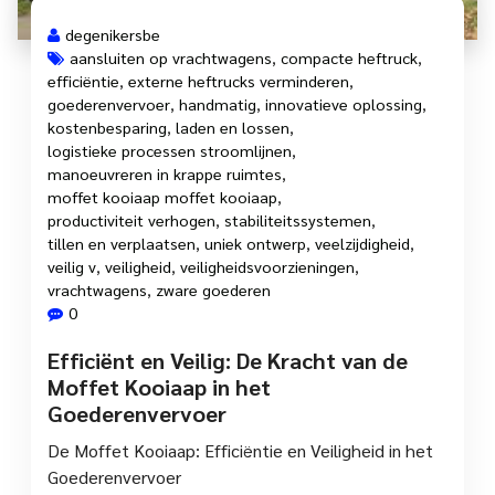
degenikersbe
aansluiten op vrachtwagens
,
compacte heftruck
,
efficiëntie
,
externe heftrucks verminderen
,
goederenvervoer
,
handmatig
,
innovatieve oplossing
,
kostenbesparing
,
laden en lossen
,
logistieke processen stroomlijnen
,
manoeuvreren in krappe ruimtes
,
moffet kooiaap moffet kooiaap
,
productiviteit verhogen
,
stabiliteitssystemen
,
tillen en verplaatsen
,
uniek ontwerp
,
veelzijdigheid
,
veilig v
,
veiligheid
,
veiligheidsvoorzieningen
,
vrachtwagens
,
zware goederen
0
Efficiënt en Veilig: De Kracht van de
Moffet Kooiaap in het
Goederenvervoer
De Moffet Kooiaap: Efficiëntie en Veiligheid in het
Goederenvervoer