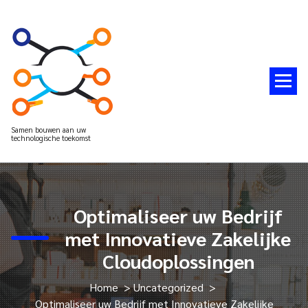
Spring
naar
de
inhoud
Samen bouwen aan uw
technologische toekomst
Optimaliseer uw Bedrijf
met Innovatieve Zakelijke
Cloudoplossingen
Home
>
Uncategorized
>
Optimaliseer uw Bedrijf met Innovatieve Zakelijke